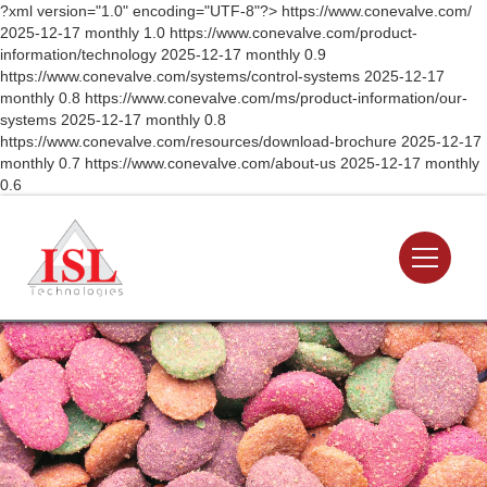
?xml version="1.0" encoding="UTF-8"?>
https://www.conevalve.com/
2025-12-17
monthly
1.0
https://www.conevalve.com/product-
information/technology
2025-12-17
monthly
0.9
https://www.conevalve.com/systems/control-systems
2025-12-17
monthly
0.8
https://www.conevalve.com/ms/product-information/our-
systems
2025-12-17
monthly
0.8
https://www.conevalve.com/resources/download-brochure
2025-12-17
monthly
0.7
https://www.conevalve.com/about-us
2025-12-17
monthly
0.6